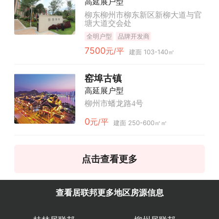
高延展户型
柳东柳州市柳东新区新柳大道与官
塘大道交会处
全明户型
品牌开发商
7500
元/平
建面 103-140㎡
窑埠古镇
高延展户型
柳州市蟠龙路4号
0
元/平
建面 250-600㎡㎡
点击查看更多
查看居联邦更多地区房源信息