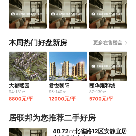
本周热门好盘新房
更多在售楼盘
大都熙园
君悦朝阳
颐华雍和城
94-131㎡
95-140㎡
87-139㎡
8800元/平
12000元/平
5700元/平
居联邦为您推荐二手好房
40.72㎡北雀路12区安静宜居