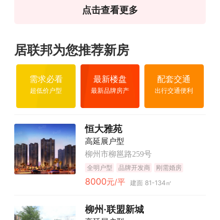
点击查看更多
居联邦为您推荐新房
需求必看
最新楼盘
配套交通
超低价户型
最新品牌房产
出行交通便利
恒大雅苑
高延展户型
柳州市柳邕路259号
全明户型
品牌开发商
刚需婚房
8000
元/平
建面 81-134㎡
柳州·联盟新城