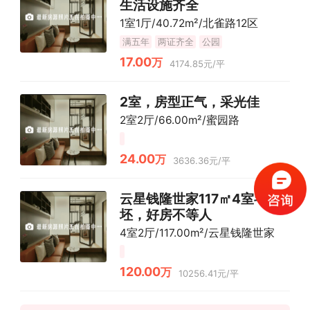
生活设施齐全
1室1厅/40.72m²/北雀路12区
满五年
两证齐全
公园
17.00
万
4174.85元/平
2室，房型正气，采光佳
2室2厅/66.00m²/蜜园路
24.00
万
3636.36元/平
云星钱隆世家117㎡4室毛
坯，好房不等人
4室2厅/117.00m²/云星钱隆世家
120.00
万
10256.41元/平