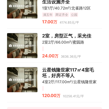
生活设施齐全
1室1厅/40.72m²/北雀路12区
满五年
两证齐全
公园
17.00
万
4174.85元/平
2室，房型正气，采光佳
2室2厅/66.00m²/蜜园路
24.00
万
3636.36元/平
云星钱隆世家117㎡4室毛
坯，好房不等人
4室2厅/117.00m²/云星钱隆世家
120.00
万
10256.41元/平