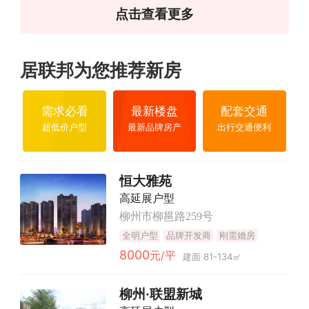
点击查看更多
居联邦为您推荐新房
需求必看
最新楼盘
配套交通
超低价户型
最新品牌房产
出行交通便利
恒大雅苑
高延展户型
柳州市柳邕路259号
全明户型
品牌开发商
刚需婚房
8000
元/平
建面 81-134㎡
柳州·联盟新城