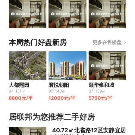
本周热门好盘新房
更多在售楼盘
大都熙园
君悦朝阳
颐华雍和城
94-131㎡
95-140㎡
87-139㎡
8800元/平
12000元/平
5700元/平
居联邦为您推荐二手好房
40.72㎡北雀路12区安静宜居