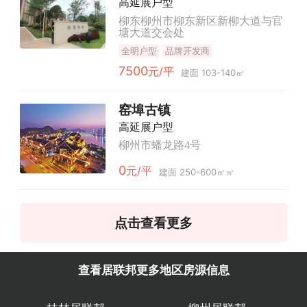
高延展户型
柳东柳州市柳东新区新柳大道与官
塘大道交会处
全明户型
品牌开发商
7500
元/平
建面 103-140㎡
窑埠古镇
高延展户型
柳州市蟠龙路4号
0
元/平
建面 250-600㎡㎡
点击查看更多
查看居联邦更多地区房源信息