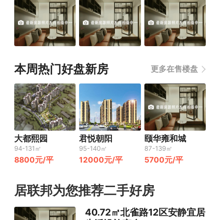
本周热门好盘新房
更多在售楼盘
大都熙园
君悦朝阳
颐华雍和城
94-131㎡
95-140㎡
87-139㎡
8800元/平
12000元/平
5700元/平
居联邦为您推荐二手好房
40.72㎡北雀路12区安静宜居