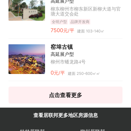
高延展户型
柳东柳州市柳东新区新柳大道与官
塘大道交会处
全明户型
品牌开发商
7500
元/平
建面 103-140㎡
窑埠古镇
高延展户型
柳州市蟠龙路4号
0
元/平
建面 250-600㎡㎡
点击查看更多
查看居联邦更多地区房源信息