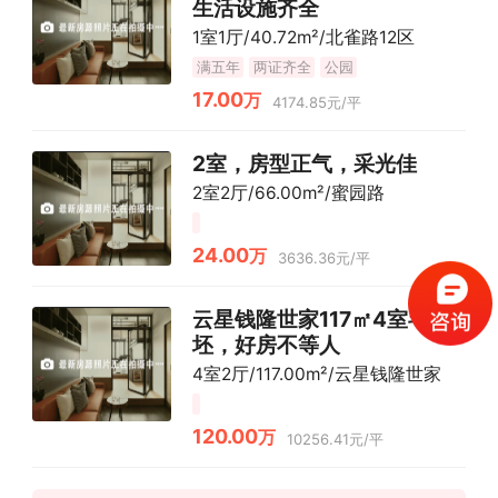
生活设施齐全
1室1厅/40.72m²/北雀路12区
满五年
两证齐全
公园
17.00
万
4174.85元/平
2室，房型正气，采光佳
2室2厅/66.00m²/蜜园路
24.00
万
3636.36元/平
云星钱隆世家117㎡4室毛
坯，好房不等人
4室2厅/117.00m²/云星钱隆世家
120.00
万
10256.41元/平