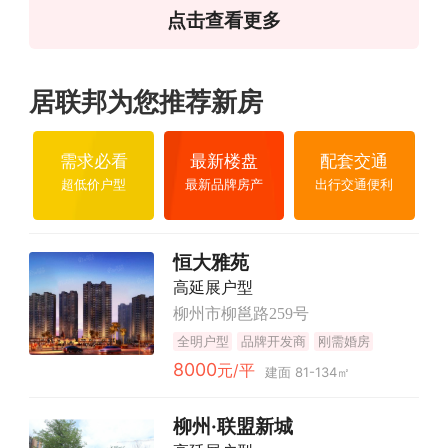
点击查看更多
居联邦为您推荐新房
需求必看
最新楼盘
配套交通
超低价户型
最新品牌房产
出行交通便利
恒大雅苑
高延展户型
柳州市柳邕路259号
全明户型
品牌开发商
刚需婚房
8000
元/平
建面 81-134㎡
柳州·联盟新城